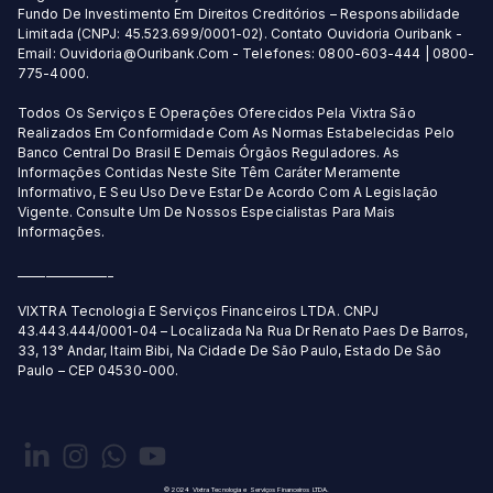
Fundo De Investimento Em Direitos Creditórios – Responsabilidade
Limitada (CNPJ: 45.523.699/0001-02). Contato Ouvidoria Ouribank -
Email: Ouvidoria@Ouribank.Com - Telefones: 0800-603-444 | 0800-
775-4000.
Todos Os Serviços E Operações Oferecidos Pela Vixtra São
Realizados Em Conformidade Com As Normas Estabelecidas Pelo
Banco Central Do Brasil E Demais Órgãos Reguladores. As
Informações Contidas Neste Site Têm Caráter Meramente
Informativo, E Seu Uso Deve Estar De Acordo Com A Legislação
Vigente. Consulte Um De Nossos Especialistas Para Mais
Informações.
_________________
VIXTRA Tecnologia E Serviços Financeiros LTDA. CNPJ
43.443.444/0001-04 – Localizada Na Rua Dr Renato Paes De Barros,
33, 13° Andar, Itaim Bibi, Na Cidade De São Paulo, Estado De São
Paulo – CEP 04530-000.
© 2024 Vixtra Tecnologia e Serviços Financeiros LTDA.