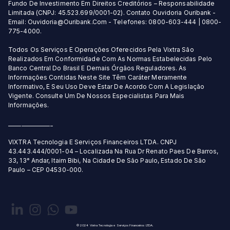
Fundo De Investimento Em Direitos Creditórios – Responsabilidade
Limitada (CNPJ: 45.523.699/0001-02). Contato Ouvidoria Ouribank -
Email: Ouvidoria@Ouribank.Com - Telefones: 0800-603-444 | 0800-
775-4000.
Todos Os Serviços E Operações Oferecidos Pela Vixtra São
Realizados Em Conformidade Com As Normas Estabelecidas Pelo
Banco Central Do Brasil E Demais Órgãos Reguladores. As
Informações Contidas Neste Site Têm Caráter Meramente
Informativo, E Seu Uso Deve Estar De Acordo Com A Legislação
Vigente. Consulte Um De Nossos Especialistas Para Mais
Informações.
_________________
VIXTRA Tecnologia E Serviços Financeiros LTDA. CNPJ
43.443.444/0001-04 – Localizada Na Rua Dr Renato Paes De Barros,
33, 13° Andar, Itaim Bibi, Na Cidade De São Paulo, Estado De São
Paulo – CEP 04530-000.
© 2024 Vixtra Tecnologia e Serviços Financeiros LTDA.